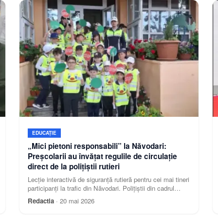
EDUCAȚIE
„Mici pietoni responsabili” la Năvodari:
Preșcolarii au învățat regulile de circulație
direct de la polițiștii rutieri
Lecție interactivă de siguranță rutieră pentru cei mai tineri
participanți la trafic din Năvodari. Polițiștii din cadrul
Compartimentului Siguranță Rutieră al orașului au
Redactia
·
20 mai 2026
desfășurat miercuri, 20 mai, o amplă activitate educativ-
preventivă alături de preșcolarii de la Școala Gimnazială