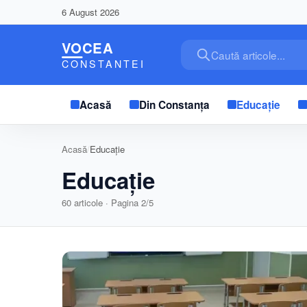
6 August 2026
Caută articole...
Acasă
Din Constanța
Educație
Acasă
/
Educație
Educație
60
articole · Pagina
2
/
5