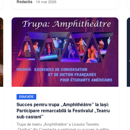
Redactia
·
19 mai 2026
EDUCAȚIE
Succes pentru trupa „Amphithéâtre” la Iași:
Participare remarcabilă la Festivalul „Teatru
sub castani”
Trupa de teatru „Amphithéâtre” a Liceului Teoretic
„Ovidius” din Constanța a participat cu succes la ediția