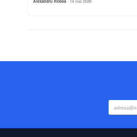
Alexandru Robea
·
14 mai 2026
între posibilitățile infinite ale visului și exigențele
restrictive ale lumii reale. Știți cum este "ia-i omului
minciuna vieții și l-ai ucis"