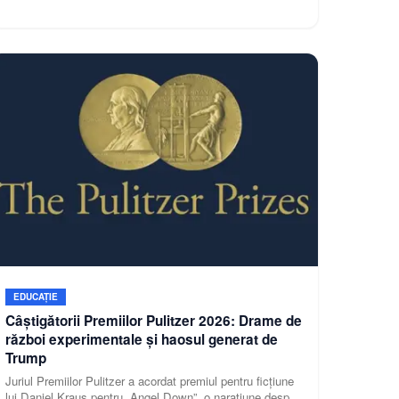
EDUCAȚIE
Câștigătorii Premiilor Pulitzer 2026: Drame de
război experimentale și haosul generat de
Trump
Juriul Premiilor Pulitzer a acordat premiul pentru ficțiune
lui Daniel Kraus pentru „Angel Down”, o narațiune despre