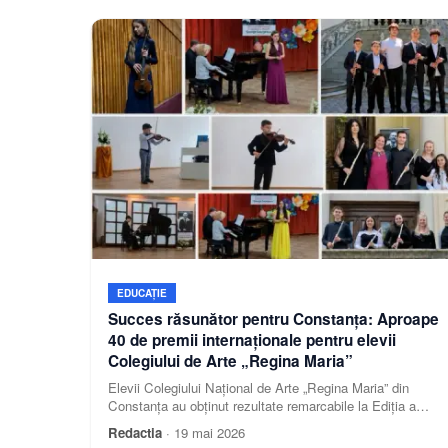
EDUCAȚIE
Succes răsunător pentru Constanța: Aproape
40 de premii internaționale pentru elevii
Colegiului de Arte „Regina Maria”
Elevii Colegiului Național de Arte „Regina Maria” din
Constanța au obținut rezultate remarcabile la Ediția a
XXXII-a a Concursului Internațional de Interpretare
Redactia
·
19 mai 2026
Muzicală „George Georgescu”, una dintre cele mai