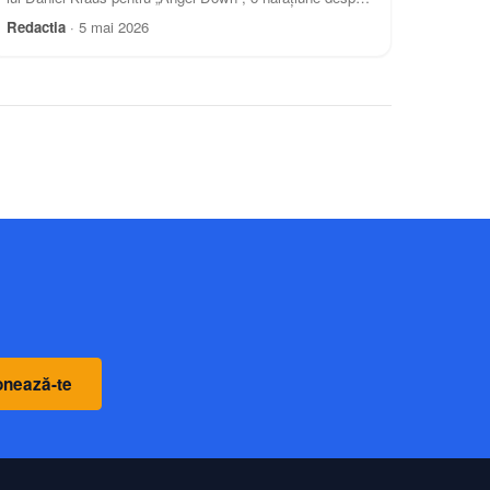
Primul Război Mondial scrisă într-o singură frază lungă și
Redactia
·
5 mai 2026
continuă. Premiile pentru jurnalism au fost dominate de
relatările despre administrația Trump.
nează-te