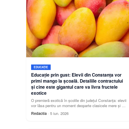
EDUCAȚIE
Educație prin gust: Elevii din Constanța vor
primi mango la școală. Detaliile contractului
și cine este gigantul care va livra fructele
exotice
O premieră exotică în școlile din județul Constanța: elevii
vor lăsa pentru un moment deoparte clasicele mere și vor
avea ocazia să deguste fructe de mango în cadrul
Redactia
·
5 iun. 2026
activităților școlare