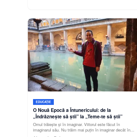
importante și prestigioase competiții dedicate
învățământului muzical preuniversitar din România.
EDUCAȚIE
O Nouă Epocă a Întunericului: de la
„Îndrăznește să știi” la „Teme-te să știi”
Omul trăiește și în imaginar. Viitorul este făcut în
imaginarul său. Nu trăim mai puțin în imaginar decât în
real, din contră. Doar că trebuie să facem deosebirea