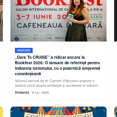
EDUCAȚIE
„Dare To CRUISE” a ridicat ancora la
Bookfest 2026: O lansare de referință pentru
industria turismului, cu o puternică amprentă
constănțeană
Volumul semnat de dr. Carmen Vlăsceanu propune o
analiză unică asupra rezilienței și excelenței în industria
croazierelor, fiind prezentat în cadrul unei dezbateri de
Redactia
·
8 iun. 2026
elită la care au participat lideri din turism și jurnaliști de la
malul mării