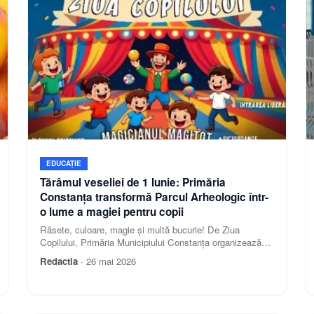
EDUCAȚIE
Tărâmul veseliei de 1 Iunie: Primăria
Constanța transformă Parcul Arheologic într-
o lume a magiei pentru copii
Râsete, culoare, magie și multă bucurie! De Ziua
Copilului, Primăria Municipiului Constanța organizează
un eveniment special dedicat celor mici și familiilor
Redactia
·
26 mai 2026
acestora. Pe 1 Iunie, Parcul Arheologic se va transforma,
pentru câteva ore, într-un veritabil tărâm al distracției și al
poveștilor.