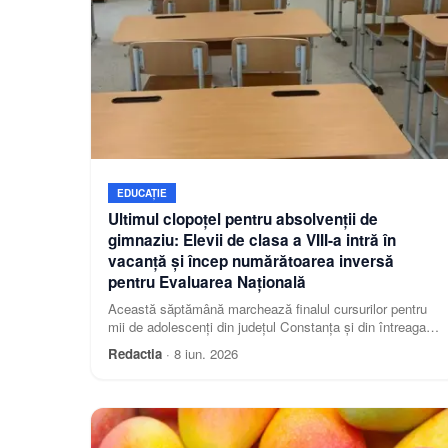
EDUCAȚIE
Ultimul clopoțel pentru absolvenții de
gimnaziu: Elevii de clasa a VIII-a intră în
vacanță și încep numărătoarea inversă
pentru Evaluarea Națională
Această săptămână marchează finalul cursurilor pentru
mii de adolescenți din județul Constanța și din întreaga
țară. În timp ce restul claselor continuă școala,
Redactia
·
8 iun. 2026
absolvenții încep pregătirile de foc pentru admiterea la
liceu