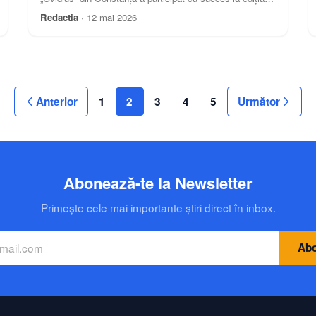
din acest an a Festivalului de teatru școlar în limbi
Redactia
·
12 mai 2026
străine „Teatru sub castani”, desfășurat la Iași.
Anterior
1
2
3
4
5
Următor
Abonează-te la Newsletter
Primește cele mai importante știri direct în inbox.
Abo