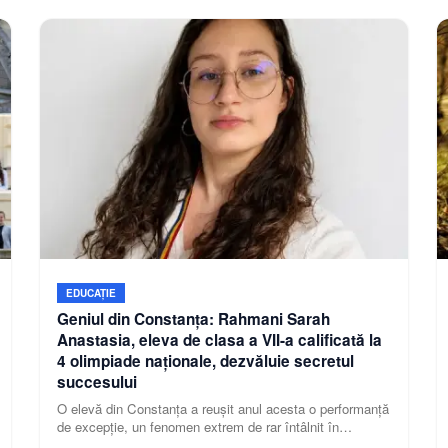
„George Moisil”
EDUCAȚIE
Geniul din Constanța: Rahmani Sarah
Anastasia, eleva de clasa a VII-a calificată la
4 olimpiade naționale, dezvăluie secretul
succesului
O elevă din Constanța a reușit anul acesta o performanță
de excepție, un fenomen extrem de rar întâlnit în
sistemul de învățământ românesc