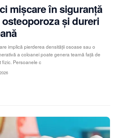
i mișcare în siguranță
 osteoporoza și dureri
oană
are implică pierderea densității osoase sau o
nerativă a coloanei poate genera teamă față de
rt fizic. Persoanele c
 2026