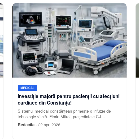
MEDICAL
Investiție majoră pentru pacienții cu afecțiuni
cardiace din Constanța!
Sistemul medical constănțean primește o infuzie de
tehnologie vitală. Florin Mitroi, președintele CJ
Constanța, a semnat contractul de finanțare pentru
Redactia
·
22 apr. 2026
dotarea completă a Unității de Terapie pentru Pacienți
Cardiaci Critici (USTACC) din cadrul Spitalului Județean.