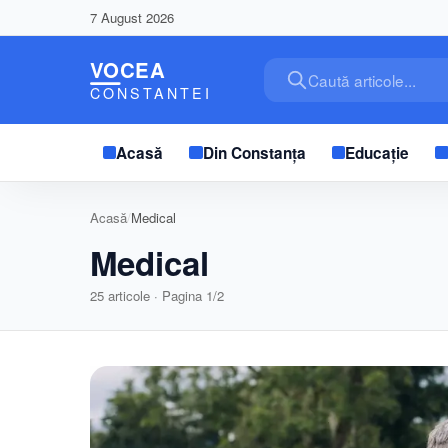
7 August 2026
Caută articole...
Acasă
Din Constanța
Educație
Acasă
/
Medical
Medical
25
articole · Pagina
1
/
2