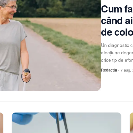
Cum fac
când ai
de col
Un diagnostic c
afecțiune dege
orice tip de efo
Redactia
·
7 aug.