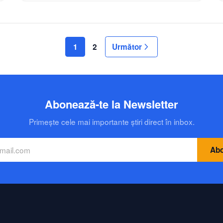
1
2
Următor
Abonează-te la Newsletter
Primește cele mai importante știri direct în inbox.
Abo