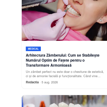
MEDICAL
Arhitectura Zâmbetului: Cum se Stabilește
Numărul Optim de Fațete pentru o
Transformare Armonioasă
Un zâmbet perfect nu este doar o chestiune de estetică,
ci și de armonie facială și funcționalitate. Când vine
vorba de fatete dentare, una dintre cele mai frec
Redactia
·
5 aug. 2026