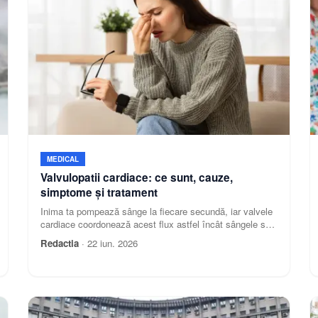
MEDICAL
Valvulopatii cardiace: ce sunt, cauze,
simptome și tratament
Inima ta pompează sânge la fiecare secundă, iar valvele
cardiace coordonează acest flux astfel încât sângele să
circule într-o singură direcție. Dacă o valvă nu
Redactia
·
22 iun. 2026