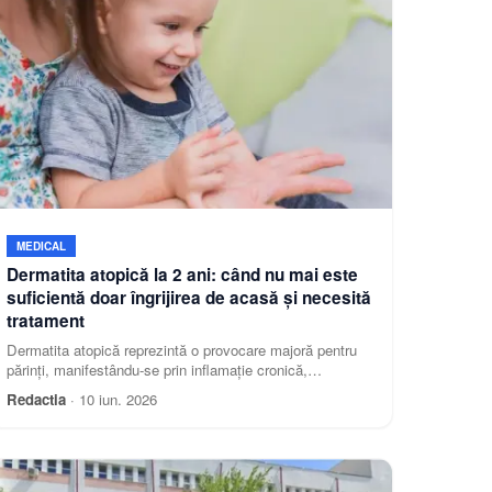
MEDICAL
Dermatita atopică la 2 ani: când nu mai este
suficientă doar îngrijirea de acasă și necesită
tratament
Dermatita atopică reprezintă o provocare majoră pentru
părinți, manifestându-se prin inflamație cronică,
uscăciunea severă și mâncărimile intense ale pielii. În
Redactia
·
10 iun. 2026