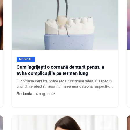
MEDICAL
Cum îngrijești o coroană dentară pentru a
evita complicațiile pe termen lung
O coroană dentară poate reda funcționalitatea și aspectul
unui dinte afectat, însă nu înseamnă că zona respectivă
nu mai are nevoie de îngrijire. Chiar dacă mat
Redactia
·
4 aug. 2026