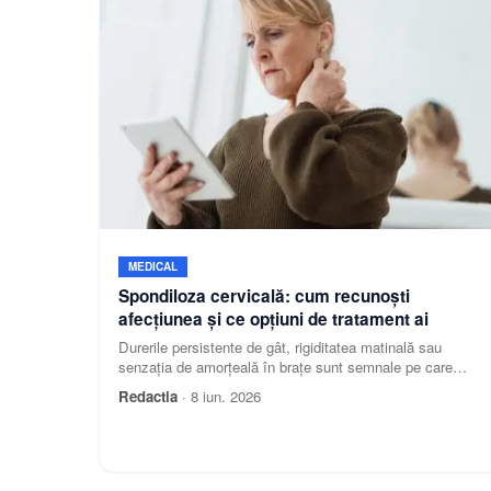
MEDICAL
Spondiloza cervicală: cum recunoști
afecțiunea și ce opțiuni de tratament ai
Durerile persistente de gât, rigiditatea matinală sau
senzația de amorțeală în brațe sunt semnale pe care
mulți le pun pe seama oboselii sau a unei poziții inco
Redactia
·
8 iun. 2026