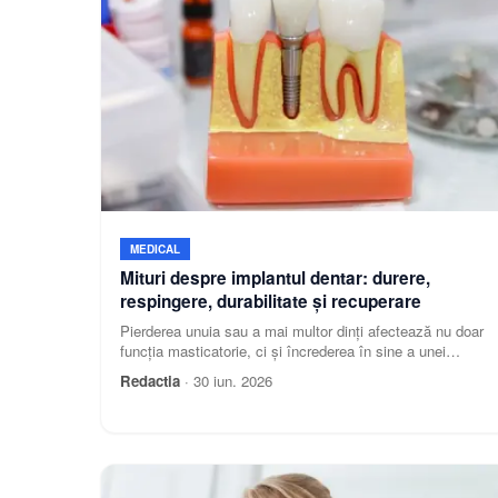
MEDICAL
Mituri despre implantul dentar: durere,
respingere, durabilitate și recuperare
Pierderea unuia sau a mai multor dinți afectează nu doar
funcția masticatorie, ci și încrederea în sine a unei
persoane. Când analizăm opțiunile de restaurare d
Redactia
·
30 iun. 2026