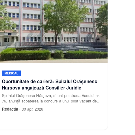
MEDICAL
Oportunitate de carieră: Spitalul Orășenesc
Hârșova angajează Consilier Juridic
Spitalul Orășenesc Hârșova, situat pe strada Vadului nr.
76, anunță scoaterea la concurs a unui post vacant de
execuție pentru funcția de Consilier Juridic (studii
Redactia
·
30 apr. 2026
superioare). Postul este cu normă întreagă și pe perioadă
nedeterminată.