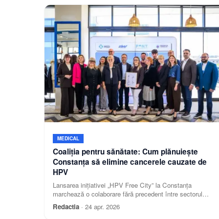
MEDICAL
Coaliția pentru sănătate: Cum plănuiește
Constanța să elimine cancerele cauzate de
HPV
Lansarea inițiativei „HPV Free City” la Constanța
marchează o colaborare fără precedent între sectorul
administrativ și cel medical
Redactia
·
24 apr. 2026