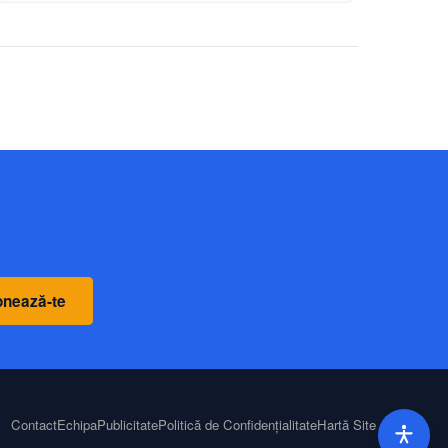
nează-te
Contact
Echipa
Publicitate
Politică de Confidențialitate
Hartă Site