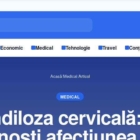
Economic
Medical
Tehnologie
Travel
Conț
Acasă
/
Medical
/
Articol
MEDICAL
diloza cervicală
noști afecțiunea 