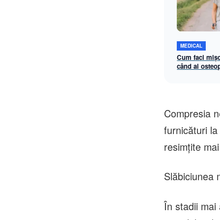
MEDICAL
Cum faci mișc
când ai osteo
de coloană
Compresia ne
furnicături l
resimțite ma
Slăbiciunea 
În stadii ma