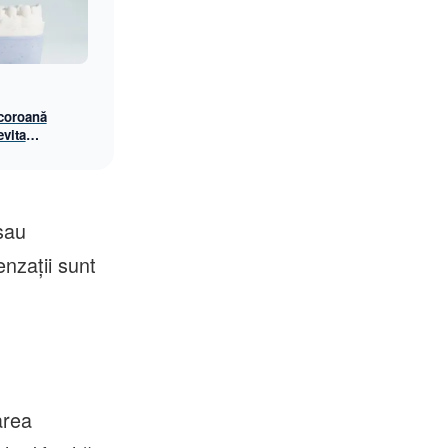
 coroană
evita
termen lung
sau
enzații sunt
area