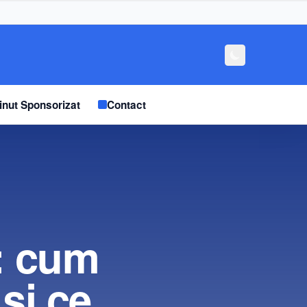
inut Sponsorizat
Contact
: cum
și ce