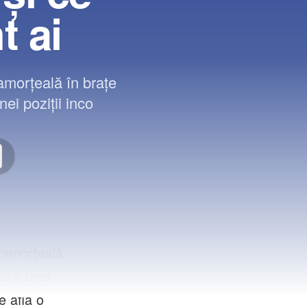
t ai
 amorțeală în brațe
ei poziții inco
e amorțeală
au a unei
e află o