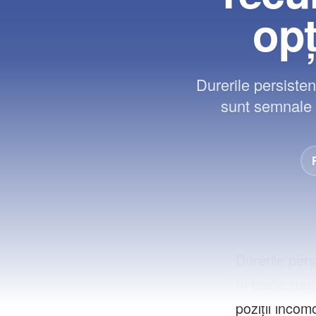
opț
Durerile persisten
sunt semnale p
Durerile pers
în brațe sun
poziții incom