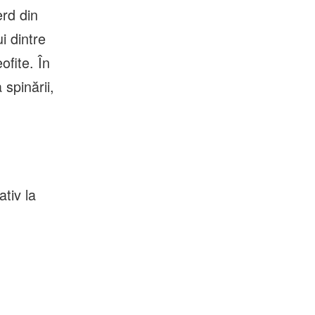
erd din
i dintre
ofite. În
spinării,
ativ la