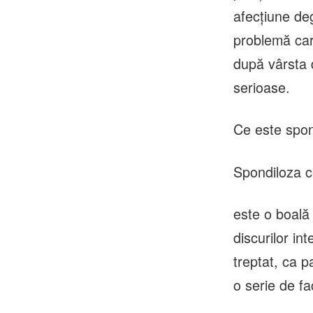
afecțiune de
problemă car
după vârsta d
serioase.
Ce este spon
Spondiloza c
este o boală
discurilor int
treptat, ca p
o serie de fa