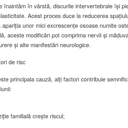
înaintăm în vârstă, discurile intervertebrale își pi
elasticitate. Acest proces duce la reducerea spațiulu
a apariția unor mici excrescențe osoase numite oste
ă, aceste modificări pot comprima nervii și măduva 
rere și alte manifestări neurologice.
ori de risc
ste principala cauză, alți factori contribuie semnific
iunii:
ție familială crește riscul;