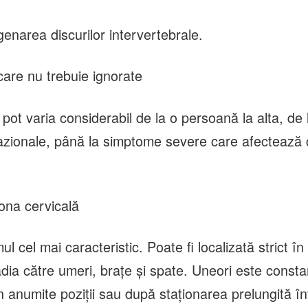
enarea discurilor intervertebrale.
are nu trebuie ignorate
 pot varia considerabil de la o persoană la alta, de 
azionale, până la simptome severe care afectează c
ona cervicală
l cel mai caracteristic. Poate fi localizată strict în
dia către umeri, brațe și spate. Uneori este constan
 anumite poziții sau după staționarea prelungită în