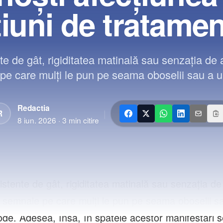
iuni de tratamen
te de gât, rigiditatea matinală sau senzația de
e care mulți le pun pe seama oboselii sau a un
Redactia
|
R
8 iun. 2026
·
3
min citire
istente de gât, rigiditatea matinală sau senzația d
t semnale pe care mulți le pun pe seama oboselii s
ode. Adesea, însă, în spatele acestor manifestări s