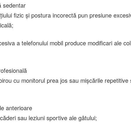
ță sedentar
ițiului fizic și postura incorectă pun presiune exces
icală;
cesiva a telefonului mobil produce modificari ale co
rofesională
rou cu monitorul prea jos sau mișcările repetitive 
e anterioare
căderi sau leziuni sportive ale gâtului;