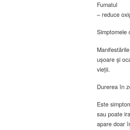
Fumatul
– reduce oxig
Simptomele c
Manifestările
ușoare și oc
vieții.
Durerea în z
Este simptomu
sau poate ira
apare doar în