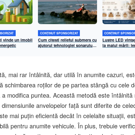
NSORIZAT
CONȚINUT SPONSORIZAT
CONȚINUT SPONSOR
ți vinde un imobil
Cum citești relieful submers cu
Lustre LED vinta
 energetic
ajutorul tehnologiei sonarului
la malul mării: 
cu scanare laterală de înaltă
și sfoară pentru 
definiție
natural
tă, mai rar întâlnită, dar utilă în anumite cazuri, est
ică schimbarea roților de pe partea stângă cu cele 
ă a modifica puntea. Această metodă este întâlnită 
 dimensiunile anvelopelor față sunt diferite de cele
te mai puțin eficientă decât în celelalte situații, es
bilă pentru anumite vehicule. În plus, trebuie verifi