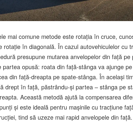
ele mai comune metode este rotația în cruce, cuno
rotație în diagonală. În cazul autovehiculelor cu tr
edură presupune mutarea anvelopelor din față pe
e partea opusă: roata din față-stânga va ajunge pe
cea din față-dreapta pe spate-stânga. În același timp
ă drept în față, păstrându-și partea – stânga pe s
reapta. Această metodă ajută la compensarea dife
punți și este ideală pentru mașinile cu tracțiune faț
ucției, tind să uzeze mai rapid anvelopele din față.