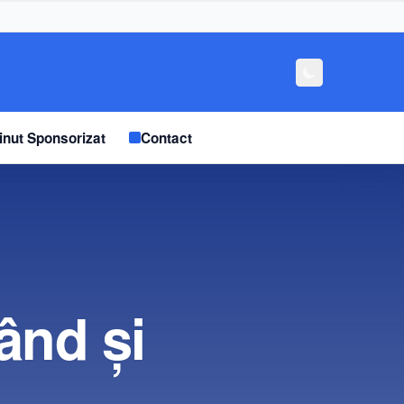
inut Sponsorizat
Contact
ând și