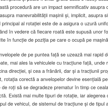
astă procedură are un impact semnificativ asupra dur
asupra manevrabilității mașinii și, implicit, asupra s
l principal al rotației este de a asigura o uzură uni
vând în vedere că fiecare roată este supusă unor fo
ferite în funcție de poziția pe care o ocupă pe mașină
anvelopele de pe puntea față se uzează mai rapid d
te, mai ales la vehiculele cu tracțiune față, unde ro
ina direcției, și cea a frânării, dar și a tracțiunii pro
, rotația corectă a anvelopelor devine esențială pe
 de roți să se degradeze prematur în timp ce ceal
tă. Există mai multe tipuri de rotație, iar alegerea c
pul de vehicul, de sistemul de tracțiune și de tipul