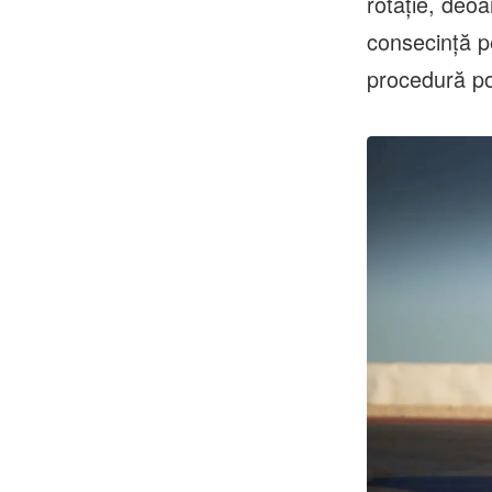
rotație, deoa
consecință pe
procedură po