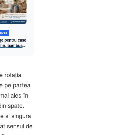
IZAT
ge pentru case
lemn, bambus
un decor
e rotația
de pe partea
mai ales în
din spate.
te și singura
cat sensul de