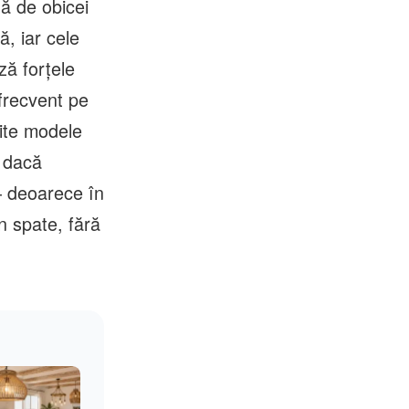
ă de obicei
ă, iar cele
ză forțele
 frecvent pe
mite modele
e dacă
– deoarece în
n spate, fără