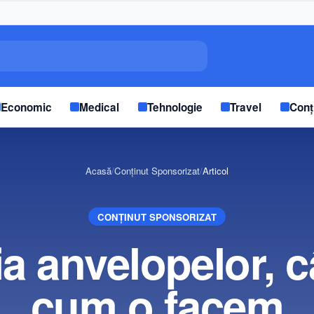
Economic
Medical
Tehnologie
Travel
Conț
Acasă
/
Conținut Sponsorizat
/
Articol
CONȚINUT SPONSORIZAT
ia anvelopelor, c
cum o facem