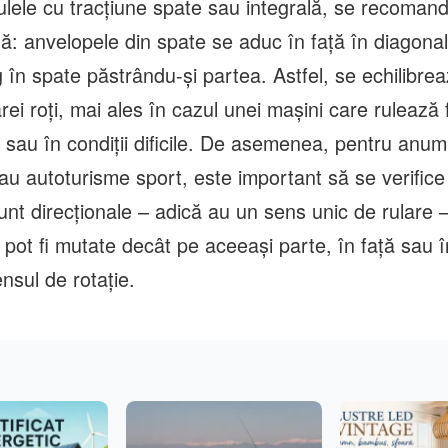
ulele cu tracțiune spate sau integrală, se recomand
să: anvelopele din spate se aduc în față în diagonal
 în spate păstrându-și partea. Astfel, se echilibrea
ărei roți, mai ales în cazul unei mașini care rulează
i sau în condiții dificile. De asemenea, pentru anu
au autoturisme sport, este important să se verific
unt direcționale – adică au un sens unic de rulare 
pot fi mutate decât pe aceeași parte, în față sau î
nsul de rotație.