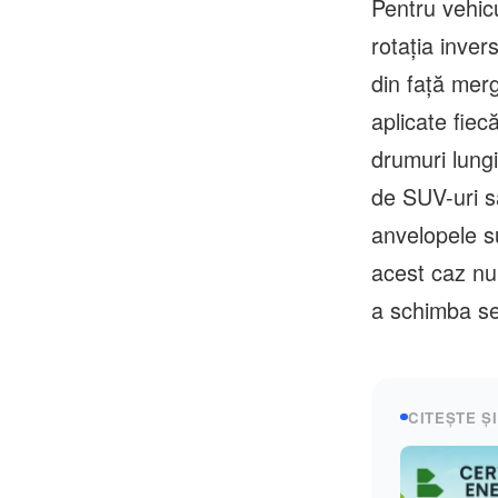
Pentru vehic
rotația inver
din față merg
aplicate fiec
drumuri lung
de SUV-uri s
anvelopele s
acest caz nu 
a schimba se
CITEȘTE ȘI