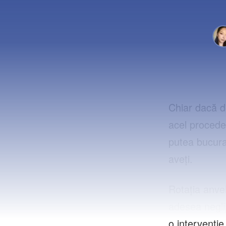
Chiar dacă d
acel procedeu
putea bucura 
aveți.
Rotația anvel
adesea neglij
o intervenție