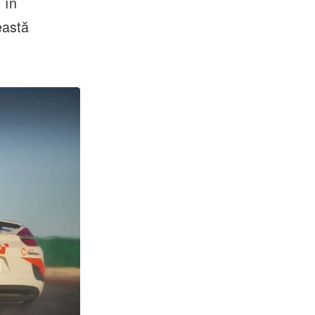
 în
eastă