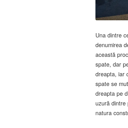
Una dintre c
denumirea de 
această proc
spate, dar p
dreapta, iar 
spate se mut
dreapta pe d
uzură dintre 
natura constr