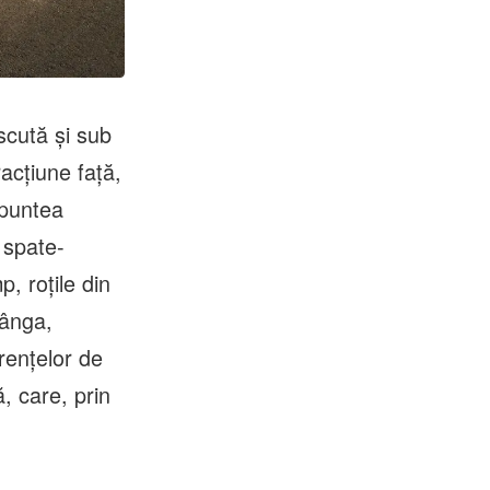
scută și sub
acțiune față,
 puntea
 spate-
, roțile din
tânga,
rențelor de
ă, care, prin