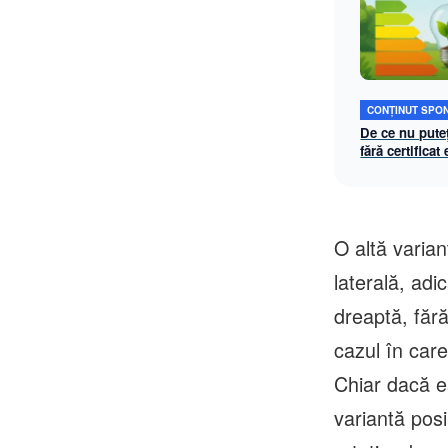
CONȚINUT SPO
De ce nu pute
fără certificat
O altă varian
laterală, ad
dreaptă, făr
cazul în care
Chiar dacă es
variantă posi