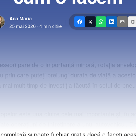
Ana Maria
|
25 mai 2026
·
4
min citire
eseori pare de o importanță minoră, rotația anvelo
 prin care puteți prelungi durata de viață a acestor
mai mult timp de investiția făcută în setul de pneur
opelor este una dintre cele mai importante și, în ac
ate operațiuni de întreținere a unui autovehicul. De
 complexă și poate fi chiar gratis dacă o faceți aca