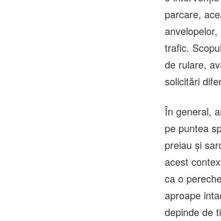
parcare, ace
anvelopelor, 
trafic. Scopu
de rulare, a
solicitări di
În general, 
pe puntea spa
preiau și sarc
acest context
ca o pereche
aproape intac
depinde de ti