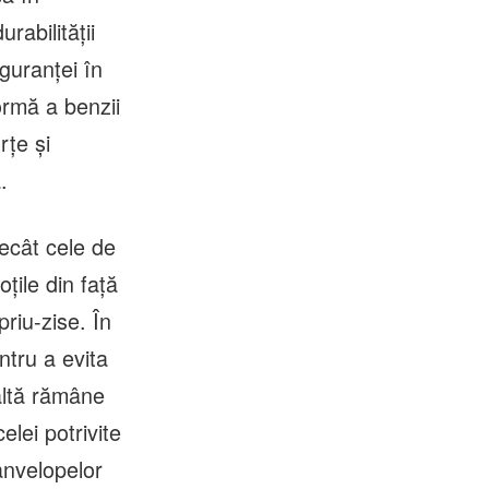
abilității
iguranței în
formă a benzii
rțe și
.
ecât cele de
țile din față
priu-zise. În
ntru a evita
altă rămâne
elei potrivite
 anvelopelor