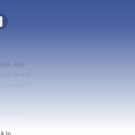
pelor este
a și vă veți
i pe care-l
elași timp,
și nu implică
să în