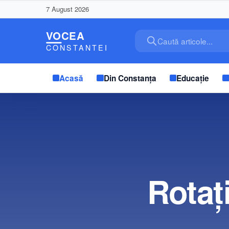
7 August 2026
Caută articole...
Acasă
Din Constanța
Educație
Rotaț