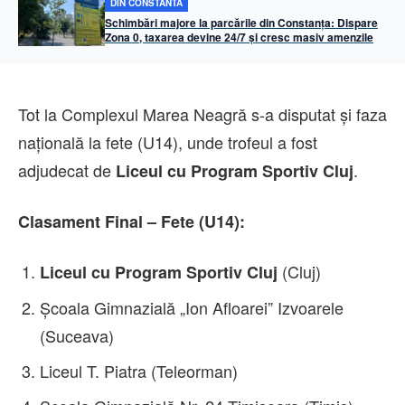
DIN CONSTANTA
Schimbări majore la parcările din Constanța: Dispare
Zona 0, taxarea devine 24/7 și cresc masiv amenzile
Tot la Complexul Marea Neagră s-a disputat și faza
națională la fete (U14), unde trofeul a fost
adjudecat de
.
Liceul cu Program Sportiv Cluj
Clasament Final – Fete (U14):
(Cluj)
Liceul cu Program Sportiv Cluj
Școala Gimnazială „Ion Afloarei” Izvoarele
(Suceava)
Liceul T. Piatra (Teleorman)