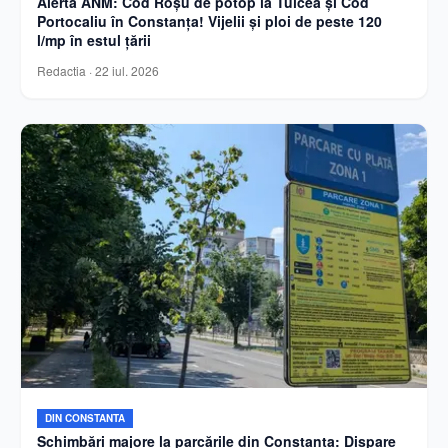
Alertă ANM: Cod Roșu de potop la Tulcea și Cod
Portocaliu în Constanța! Vijelii și ploi de peste 120
l/mp în estul țării
Redactia
·
22 iul. 2026
DIN CONSTANTA
Schimbări majore la parcările din Constanța: Dispare