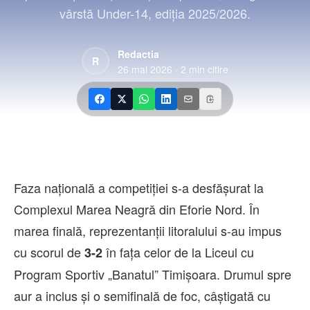
Contact
vârstă Under-14, ediția 2025/2026.
Redactia
R
26 mai 2026
·
2
min citire
Faza națională a competiției s-a desfășurat la
Complexul Marea Neagră din Eforie Nord. În
marea finală, reprezentanții litoralului s-au impus
cu scorul de
în fața celor de la Liceul cu
3-2
Program Sportiv „Banatul” Timișoara. Drumul spre
aur a inclus și o semifinală de foc, câștigată cu