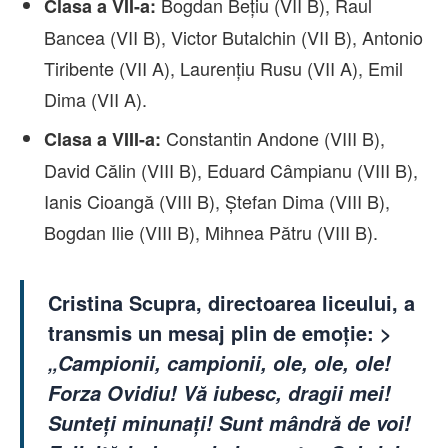
Bogdan Bețiu (VII B), Raul
Clasa a VII-a:
Bancea (VII B), Victor Butalchin (VII B), Antonio
Tiribente (VII A), Laurențiu Rusu (VII A), Emil
Dima (VII A).
Constantin Andone (VIII B),
Clasa a VIII-a:
David Călin (VIII B), Eduard Câmpianu (VIII B),
Ianis Cioangă (VIII B), Ștefan Dima (VIII B),
Bogdan Ilie (VIII B), Mihnea Pătru (VIII B).
Cristina Scupra, directoarea liceului, a
transmis un mesaj plin de emoție:
>
„Campionii, campionii, ole, ole, ole!
Forza Ovidiu! Vă iubesc, dragii mei!
Sunteți minunați! Sunt mândră de voi!