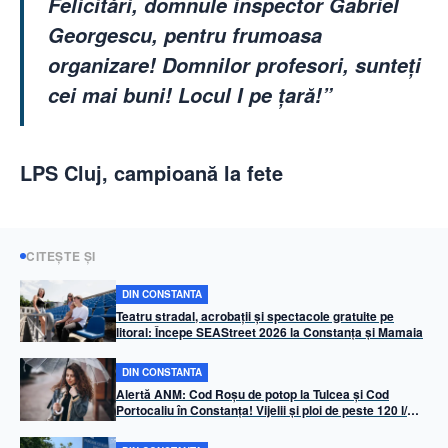
Felicitări, domnule inspector Gabriel
Georgescu, pentru frumoasa
organizare! Domnilor profesori, sunteți
cei mai buni! Locul I pe țară!”
LPS Cluj, campioană la fete
CITEȘTE ȘI
DIN CONSTANTA
Teatru stradal, acrobații și spectacole gratuite pe
litoral: Începe SEAStreet 2026 la Constanța și Mamaia
DIN CONSTANTA
Alertă ANM: Cod Roșu de potop la Tulcea și Cod
Portocaliu în Constanța! Vijelii și ploi de peste 120 l/mp
în estul țării