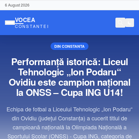
6 August 2026
DIN CONSTANTA
Performanță istorică: Liceul
Tehnologic „Ion Podaru“
Ovidiu este campion național
la ONSS – Cupa ING U14!
Echipa de fotbal a Liceului Tehnologic „Ion Podaru“
din Ovidiu (județul Constanța) a cucerit titlul de
campioană națională la Olimpiada Națională a
Conținut Sponsorizat
Sportului Școlar (ONSS) - Cupa ING, categoria de