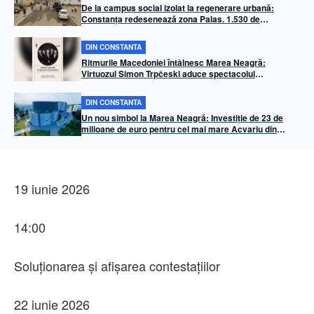
De la campus social izolat la regenerare urbană:
Constanța redesenează zona Palas. 1.530 de
apartamente, infrastructură mixtă și miza prevenirii
„ghetoizării”
DIN CONSTANTA
Ritmurile Macedoniei întâlnesc Marea Neagră:
Virtuozul Simon Trpčeski aduce spectacolul
„Makedonissimo” pe faleza Cazinoului din Constanța
DIN CONSTANTA
Un nou simbol la Marea Neagră: Investiție de 23 de
milioane de euro pentru cel mai mare Acvariu din
Balcani, la Constanța
19 iunie 2026
14:00
Soluționarea și afișarea contestațiilor
22 iunie 2026