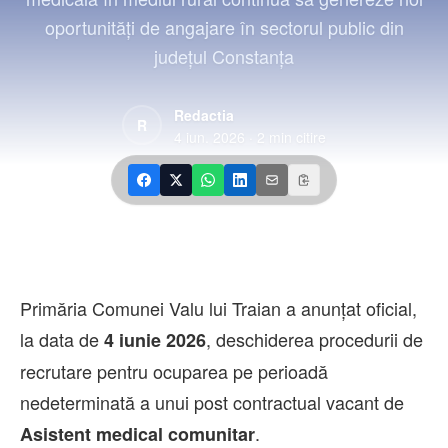
Contact
oportunități de angajare în sectorul public din
județul Constanța
Redactia
R
4 iun. 2026
·
2
min citire
Primăria Comunei Valu lui Traian a anunțat oficial,
la data de
, deschiderea procedurii de
4 iunie 2026
recrutare pentru ocuparea pe perioadă
nedeterminată a unui post contractual vacant de
.
Asistent medical comunitar