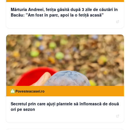
Mărturia Andreei, fetiţa găsită după 3 zile de căutări în
Bacău: "Am fost în parc, apoi la o fetiţă acasă"
Povesteacasei.ro
Secretul prin care ajuți plantele să înflorească de două
ori pe sezon
moneybuzz.ro