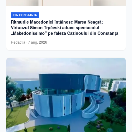
DIN CONSTANTA
Ritmurile Macedoniei întâlnesc Marea Neagră:
Virtuozul Simon Trpčeski aduce spectacolul
„Makedonissimo” pe faleza Cazinoului din Constanța
Redactia
·
7 aug. 2026