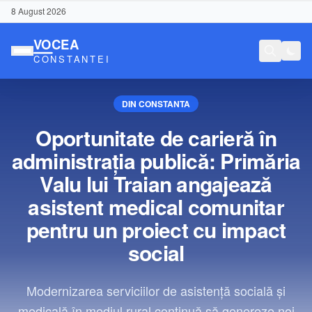
8 August 2026
DIN CONSTANTA
Oportunitate de carieră în
administrația publică: Primăria
Valu lui Traian angajează
asistent medical comunitar
pentru un proiect cu impact
social
Conținut Sponsorizat
Modernizarea serviciilor de asistență socială și
medicală în mediul rural continuă să genereze noi