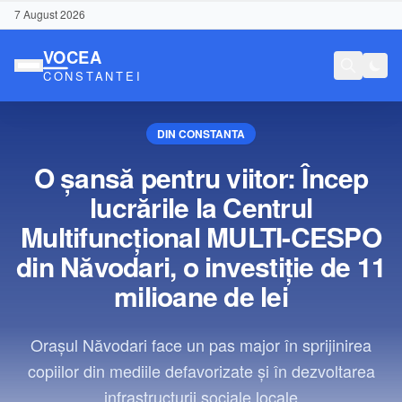
7 August 2026
DIN CONSTANTA
O șansă pentru viitor: Încep
lucrările la Centrul
Multifuncțional MULTI-CESPO
din Năvodari, o investiție de 11
milioane de lei
Orașul Năvodari face un pas major în sprijinirea
copiilor din mediile defavorizate și în dezvoltarea
Conținut Sponsorizat
infrastructurii sociale locale