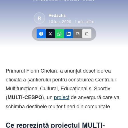
Contact
Redactia
R
10 iun. 2026
·
1
min citire
Primarul Florin Chelaru a anunțat deschiderea
oficială a șantierului pentru construirea Centrului
Multifuncțional Cultural, Educațional și Sportiv
(
), un
proiect
de anvergură care va
MULTI-CESPO
schimba destinele multor tineri din comunitate.
Ce reprezintă proiectul MULTI-