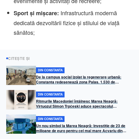
evenimente și activități de recreere;
Infrastructură modernă
Sport și mișcare:
dedicată dezvoltării fizice și stilului de viață
sănătos;
CITEȘTE ȘI
DIN CONSTANTA
De la campus social izolat la regenerare urbană:
Constanța redesenează zona Palas. 1.530 de
apartamente, infrastructură mixtă și miza prevenirii
„ghetoizării”
DIN CONSTANTA
Ritmurile Macedoniei întâlnesc Marea Neagră:
Virtuozul Simon Trpčeski aduce spectacolul
„Makedonissimo” pe faleza Cazinoului din Constanța
DIN CONSTANTA
Un nou simbol la Marea Neagră: Investiție de 23 de
milioane de euro pentru cel mai mare Acvariu din
Balcani, la Constanța