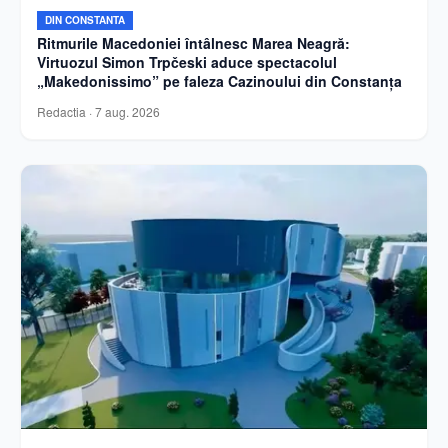
DIN CONSTANTA
Ritmurile Macedoniei întâlnesc Marea Neagră:
Virtuozul Simon Trpčeski aduce spectacolul
„Makedonissimo” pe faleza Cazinoului din Constanța
Redactia
·
7 aug. 2026