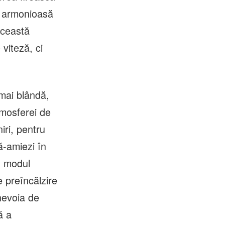
ță armonioasă
 această
viteză, ci
 mai blândă,
tmosferei de
iri, pentru
ă-amiezi în
, modul
 preîncălzire
 nevoia de
ă a