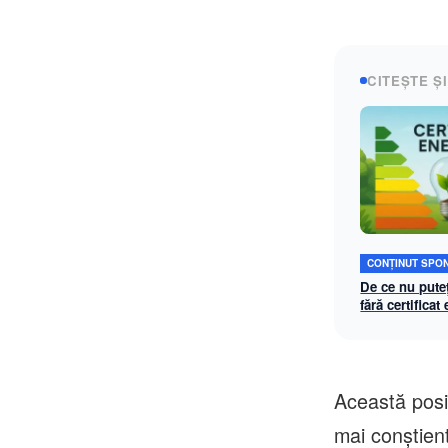
CITEȘTE ȘI
CONȚINUT SPO
De ce nu pute
fără certificat
Această posi
mai conștient