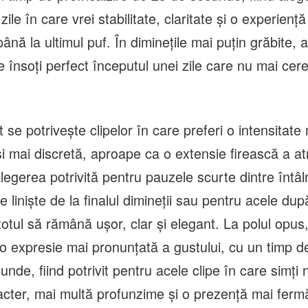
zile în care vrei stabilitate, claritate și o experien
până la ultimul puf. În diminețile mai puțin grăbite,
 însoți perfect începutul unei zile care nu mai cere 
 se potrivește clipelor în care preferi o intensitate
și mai discretă, aproape ca o extensie firească a a
legerea potrivită pentru pauzele scurte dintre întâln
liniște de la finalul dimineții sau pentru acele dup
totul să rămână ușor, clar și elegant. La polul opus
 o expresie mai pronunțată a gustului, cu un timp de
nde, fiind potrivit pentru acele clipe în care simți
acter, mai multă profunzime și o prezență mai ferm