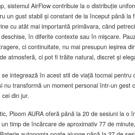
mp, sistemul AirFlow contribuie la o distribuție unifo
tru un gust stabil și constant de la început până la 
vine cu atât mai importantă primăvara, când petreci
i deschise, în diferite contexte sau în mișcare. Pau
ragere, ci continuitate, nu mai presupun ieșirea di
e atmosferă, ci pot fi trăite natural, discret și eleg
e integrează în acest stil de viață tocmai pentru 
 și nu transformă un moment personal într-un gest c
cei din jur.
ctic, Ploom AURA oferă până la 20 de sesiuni la o î
 un timp de încărcare de aproximativ 77 de minute,
Baterie autonomia poate ajunge până la 27 de sesi