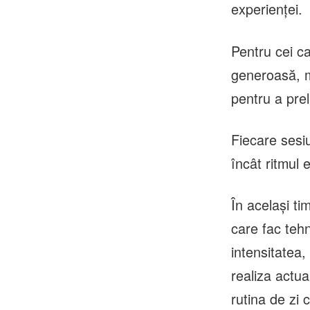
experienței.
Pentru cei c
generoasă, m
pentru a prel
Fiecare sesiu
încât ritmul 
În același ti
care fac tehn
intensitatea, 
realiza actual
rutina de zi c