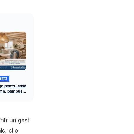
IZAT
ge pentru case
lemn, bambus
un decor
într-un gest
c, ci o