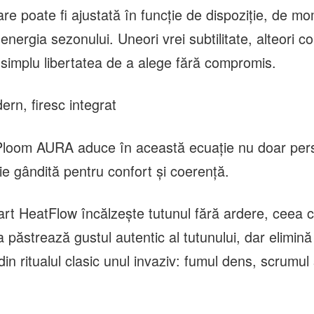
re poate fi ajustată în funcție de dispoziție, de mom
energia sezonului. Uneori vrei subtilitate, alteori co
i simplu libertatea de a alege fără compromis.
ern, firesc integrat
 Ploom AURA aduce în această ecuație nu doar pers
ie gândită pentru confort și coerență.
rt HeatFlow încălzește tutunul fără ardere, ceea
 păstrează gustul autentic al tutunului, dar elimin
in ritualul clasic unul invaziv: fumul dens, scrumul 