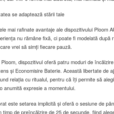
atea se adaptează stării tale
cele mai rafinate avantaje ale dispozitivului Ploom
eriența nu rămâne fixă, ci poate fi modelată după rit
 care vrei să simți fiecare pauză.
a Ploom, dispozitivul oferă patru moduri de încălzire
ntens și Economisire Baterie. Această libertate de a
nd relația cu ritualul, pentru că îți permite să aleg
i o anumită expresie a momentului.
rat este setarea implicită și oferă o sesiune de pân
n timp de preîncălzire de 25 de secunde, fiind aleg