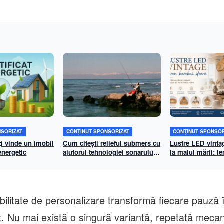
NSORIZAT
CONȚINUT SPONSORIZAT
CONȚINUT SPONSOR
ți vinde un imobil
Cum citești relieful submers cu
Lustre LED vinta
 energetic
ajutorul tehnologiei sonarului
la malul mării: 
cu scanare laterală de înaltă
și sfoară pentru 
definiție
natural
bilitate de personalizare transformă fiecare pauză 
. Nu mai există o singură variantă, repetată mecani