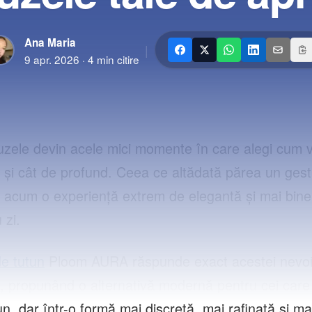
Ana Maria
|
9 apr. 2026
·
4
min citire
auzele devin acele mici momente în care alegi cum vr
 și cât de profund. Ceea ce altădată părea un gest 
 acum o experiență extrem de elegantă și mai bine 
 zi.
de tutun
Ploom AURA răspunde exact acestei nevoi
, propunând o alternativă modernă pentru cei care
n, dar într-o formă mai discretă, mai rafinată și ma