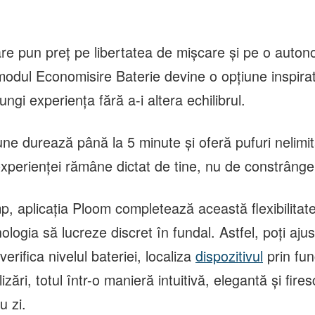
are pun preț pe libertatea de mișcare și pe o auto
odul Economisire Baterie devine o opțiune inspirat
ungi experiența fără a-i altera echilibrul.
ne durează până la 5 minute și oferă pufuri nelimit
experienței rămâne dictat de tine, nu de constrânger
mp, aplicația Ploom completează această flexibilitate 
ologia să lucreze discret în fundal. Astfel, poți aju
verifica nivelul bateriei, localiza
dispozitivul
prin fun
izări, totul într-o manieră intuitivă, elegantă și fire
u zi.