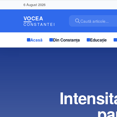
6 August 2026
Caută articole...
Acasă
Din Constanța
Educație
Intensi
pa