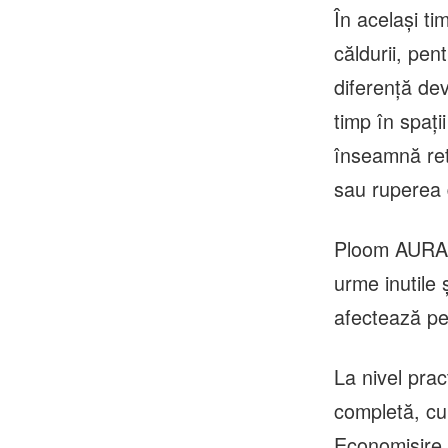
În același ti
căldurii, pen
diferență de
timp în spați
înseamnă ret
sau ruperea d
Ploom AURA s
urme inutile
afectează pe 
La nivel pra
completă, cu
Economisire 