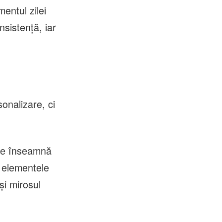
entul zilei
nsistență, iar
onalizare, ci
 ce înseamnă
ă elementele
și mirosul