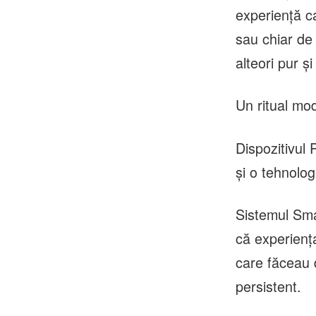
experiență ca
sau chiar de 
alteori pur ș
Un ritual mod
Dispozitivul
și o tehnolog
Sistemul Sma
că experiența
care făceau d
persistent.