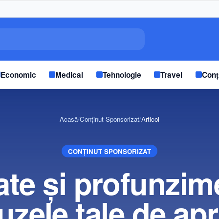
Economic
Medical
Tehnologie
Travel
Conț
Acasă
/
Conținut Sponsorizat
/
Articol
CONȚINUT SPONSORIZAT
tate și profunzim
uzele tale de apri