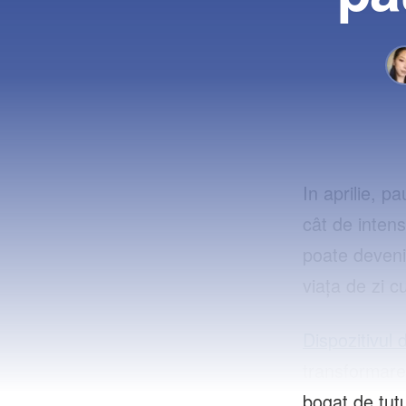
In aprilie, p
cât de intens
poate deveni
viața de zi cu
Dispozitivul 
transformare
bogat de tutu