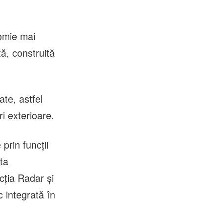
nomie mai
ă, construită
ate, astfel
i exterioare.
prin funcții
sta
cția Radar și
sc integrată în