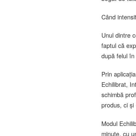
Când intensit
Unul dintre 
faptul că exp
după felul în
Prin aplicați
Echilibrat, I
schimbă profu
produs, ci ș
Modul Echilib
minute, cu u