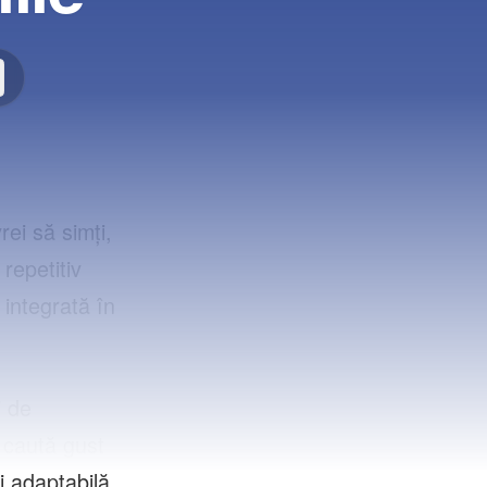
ei să simți,
repetitiv
integrată în
 de
 caută gust
i adaptabilă.