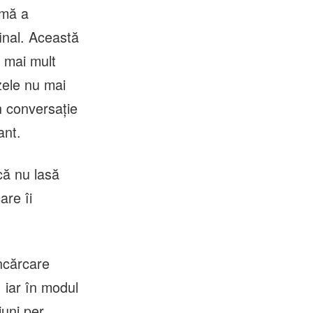
rmă a
final. Această
 mai mult
zele nu mai
n conversație
ant.
că nu lasă
are îi
ncărcare
 iar în modul
uni per