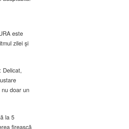
 AURA este
mul zilei și
: Delicat,
justare
i nu doar un
ă la 5
erea firească