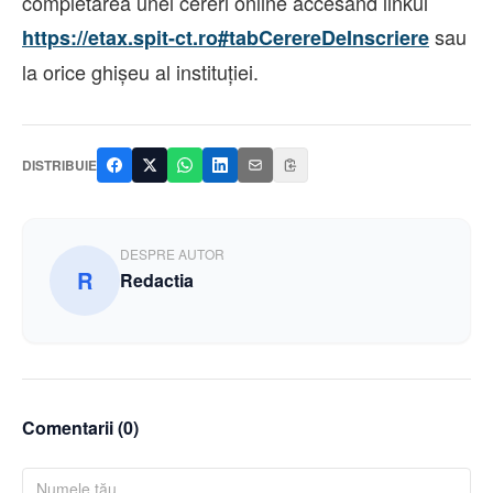
completarea unei cereri online accesând linkul
sau
https://etax.spit-ct.ro#tabCerereDeInscriere
la orice ghișeu al instituției.
DISTRIBUIE
DESPRE AUTOR
R
Redactia
Comentarii (
0
)