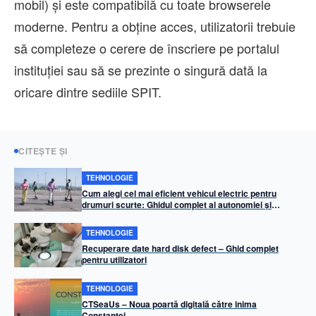
mobil) și este compatibilă cu toate browserele
moderne. Pentru a obține acces, utilizatorii trebuie
să completeze o cerere de înscriere pe portalul
instituției sau să se prezinte o singură dată la
oricare dintre sediile SPIT.
CITEȘTE ȘI
TEHNOLOGIE
Cum alegi cel mai eficient vehicul electric pentru
drumuri scurte: Ghidul complet al autonomiei și
costurilor zilnice
TEHNOLOGIE
Recuperare date hard disk defect – Ghid complet
pentru utilizatori
TEHNOLOGIE
CTSeaUs – Noua poartă digitală către inima
Constanței