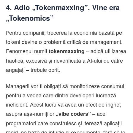
4. Adio „Tokenmaxxing”. Vine era
„Tokenomics”
Pentru companii, trecerea la economia bazată pe
tokeni devine o problemă critică de management.
Fenomenul numit
– adică utilizarea
tokenmaxxing
haotică, excesivă și neverificată a AI-ului de către
angajați – trebuie oprit.
Managerii vor fi obligați să monitorizeze consumul
pentru a vedea care dintre developeri lucrează
ineficient. Acest lucru va avea un efect de îngheț
asupra așa-numiților
– acei
„vibe coders”
programatori care construiesc și iterează aplicații
rapid, pe bază de intuiție și experimente, fără să le