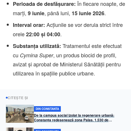
În fiecare noapte, de
Perioada de desfășurare:
marți,
, până luni,
.
9 iunie
15 iunie 2026
Acțiunile se vor derula strict între
Interval orar:
orele
.
22:00 și 04:00
Tratamentul este efectuat
Substanța utilizată:
cu
, un produs biocid de profil,
Cymina Super
avizat și aprobat de Ministerul Sănătății pentru
utilizarea în spațiile publice urbane.
CITEȘTE ȘI
DIN CONSTANTA
De la campus social izolat la regenerare urbană:
Constanța redesenează zona Palas. 1.530 de
apartamente, infrastructură mixtă și miza prevenirii
„ghetoizării”