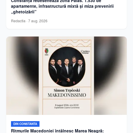
Constanța redesenează zona Palas. 1.530 de
apartamente, infrastructură mixtă și miza prevenirii
„ghetoizării”
Redactia
·
7 aug. 2026
DIN CONSTANTA
Ritmurile Macedoniei întâlnesc Marea Neagră: