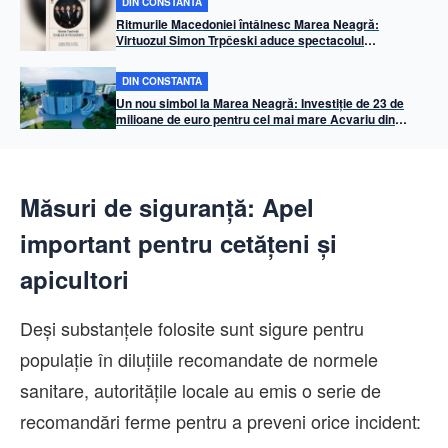
DIN CONSTANTA
Ritmurile Macedoniei întâlnesc Marea Neagră:
Virtuozul Simon Trpčeski aduce spectacolul
„Makedonissimo” pe faleza Cazinoului din Constanța
DIN CONSTANTA
Un nou simbol la Marea Neagră: Investiție de 23 de
milioane de euro pentru cel mai mare Acvariu din
Balcani, la Constanța
Măsuri de siguranță: Apel
important pentru cetățeni și
apicultori
Deși substanțele folosite sunt sigure pentru
populație în diluțiile recomandate de normele
sanitare, autoritățile locale au emis o serie de
recomandări ferme pentru a preveni orice incident: