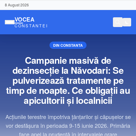
8 August 2026
DIN CONSTANTA
Campanie masivă de
dezinsecție la Năvodari: Se
pulverizează tratamente pe
timp de noapte. Ce obligații au
apicultorii și localnicii
Acțiunile terestre împotriva țânțarilor și căpușelor se
vor desfășura în perioada 9-15 iunie 2026. Primăria
Conținut Sponsorizat
face apel la prudență în intervalele orare