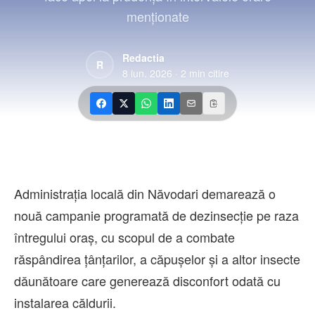
Contact
menționate
Redactia
R
8 iun. 2026
·
2
min citire
Administrația locală din Năvodari demarează o
nouă campanie programată de dezinsecție pe raza
întregului oraș, cu scopul de a combate
răspândirea țânțarilor, a căpușelor și a altor insecte
dăunătoare care generează disconfort odată cu
instalarea căldurii.