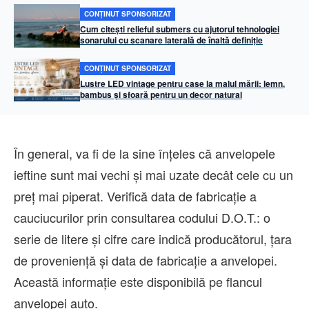
CONȚINUT SPONSORIZAT
Cum citești relieful submers cu ajutorul tehnologiei
sonarului cu scanare laterală de înaltă definiție
CONȚINUT SPONSORIZAT
Lustre LED vintage pentru case la malul mării: lemn,
bambus și sfoară pentru un decor natural
În general, va fi de la sine înțeles că anvelopele
ieftine sunt mai vechi și mai uzate decât cele cu un
preț mai piperat. Verifică data de fabricație a
cauciucurilor prin consultarea codului D.O.T.: o
serie de litere și cifre care indică producătorul, țara
de proveniență și data de fabricație a anvelopei.
Această informație este disponibilă pe flancul
anvelopei auto.