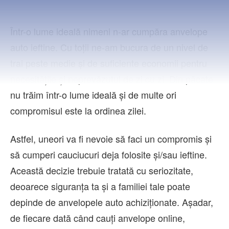
Contact
Într-o lume ideală nimeni n-ar cumpăra anvelope
auto ieftine. Cu toții ne-am bucura de un nivel de
trai peste medie și de suficiente economii pentru
necesitățile și neprevăzutul de zi cu zi. Din păcate,
nu trăim într-o lume ideală și de multe ori
compromisul este la ordinea zilei.
Astfel, uneori va fi nevoie să faci un compromis și
să cumperi cauciucuri deja folosite și/sau ieftine.
Această decizie trebuie tratată cu seriozitate,
deoarece siguranța ta și a familiei tale poate
depinde de anvelopele auto achiziționate. Așadar,
de fiecare dată când cauți anvelope online,