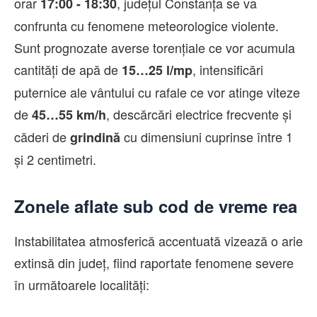
orar
, județul Constanța se va
17:00 - 18:30
confrunta cu fenomene meteorologice violente.
Sunt prognozate averse torențiale ce vor acumula
cantități de apă de
, intensificări
15…25 l/mp
puternice ale vântului cu rafale ce vor atinge viteze
de
, descărcări electrice frecvente și
45…55 km/h
căderi de
cu dimensiuni cuprinse între 1
grindină
și 2 centimetri.
Zonele aflate sub cod de vreme rea
Instabilitatea atmosferică accentuată vizează o arie
extinsă din județ, fiind raportate fenomene severe
în următoarele localități: