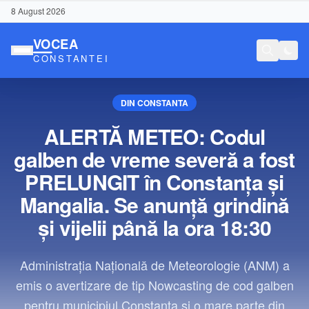
8 August 2026
DIN CONSTANTA
ALERTĂ METEO: Codul
galben de vreme severă a fost
PRELUNGIT în Constanța și
Mangalia. Se anunță grindină
și vijelii până la ora 18:30
Administrația Națională de Meteorologie (ANM) a
emis o avertizare de tip Nowcasting de cod galben
Conținut Sponsorizat
pentru municipiul Constanța și o mare parte din