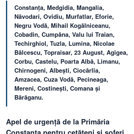
Constanța, Medgidia, Mangalia,
Năvodari, Ovidiu, Murfatlar, Eforie,
Negru Vodă
, Mihail Kogălniceanu,
Cobadin, Cumpăna, Valu lui Traian,
Techirghiol, Tuzla, Lumina, Nicolae
Bălcescu, Topraisar, 23 August, Agigea,
Corbu, Castelu, Poarta Albă, Limanu,
Chirnogeni, Albești, Ciocârlia,
Amzacea, Cuza Vodă, Pecineaga,
Mereni, Costinești, Comana și
Bărăganu.
Apel de urgență de la Primăria
Constanța pentru cetățeni și șoferi