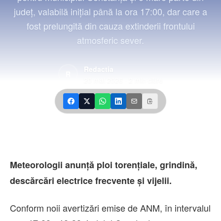
Contact
județ, valabilă inițial până la ora 17:00, dar care a
fost prelungită din cauza extinderii frontului
atmosferic sever.
Redactia
R
20 mai 2026
·
2
min citire
Meteorologii anunță ploi torențiale, grindină,
descărcări electrice frecvente și vijelii.
Conform noii avertizări emise de ANM, în intervalul