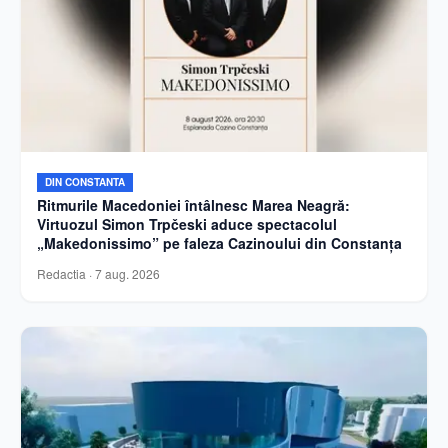
DIN CONSTANTA
Ritmurile Macedoniei întâlnesc Marea Neagră:
Virtuozul Simon Trpčeski aduce spectacolul
„Makedonissimo” pe faleza Cazinoului din Constanța
Redactia
·
7 aug. 2026