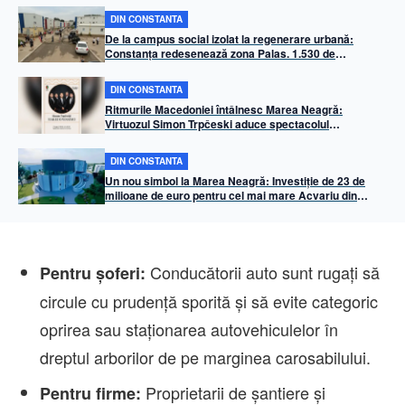
DIN CONSTANTA
De la campus social izolat la regenerare urbană:
Constanța redesenează zona Palas. 1.530 de
apartamente, infrastructură mixtă și miza prevenirii
„ghetoizării”
DIN CONSTANTA
Ritmurile Macedoniei întâlnesc Marea Neagră:
Virtuozul Simon Trpčeski aduce spectacolul
„Makedonissimo” pe faleza Cazinoului din Constanța
DIN CONSTANTA
Un nou simbol la Marea Neagră: Investiție de 23 de
milioane de euro pentru cel mai mare Acvariu din
Balcani, la Constanța
Conducătorii auto sunt rugați să
Pentru șoferi:
circule cu prudență sporită și să evite categoric
oprirea sau staționarea autovehiculelor în
dreptul arborilor de pe marginea carosabilului.
Proprietarii de șantiere și
Pentru firme: