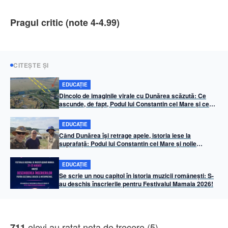
Pragul critic (note 4-4.99)
CITEȘTE ȘI
EDUCAȚIE
Dincolo de imaginile virale cu Dunărea scăzută: Ce
ascunde, de fapt, Podul lui Constantin cel Mare și ce
avem de protejat
EDUCAȚIE
Când Dunărea își retrage apele, istoria iese la
suprafață: Podul lui Constantin cel Mare și noile
frontiere ale arheologiei românești
EDUCAȚIE
Se scrie un nou capitol în istoria muzicii românești: S-
au deschis înscrierile pentru Festivalul Mamaia 2026!
elevi au ratat nota de trecere (5).
711